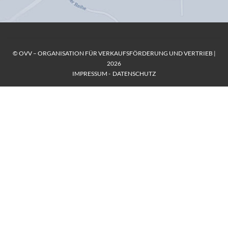
© OVV – ORGANISATION FÜR VERKAUFSFÖRDERUNG UND VERTRIEB |
2026
IMPRESSUM
-
DATENSCHUTZ